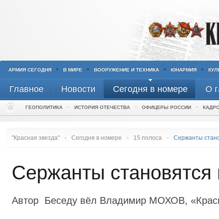
АРМИЯ СЕГОДНЯ
В МИРЕ
ВООРУЖЕНИЕ И ТЕХНИКА
ЮНАРМИЯ
КУЛ
Главное
Новости
Сегодня в номере
О г
ГЕОПОЛИТИКА
ИСТОРИЯ ОТЕЧЕСТВА
ОФИЦЕРЫ РОССИИ
КАДР
И
Вести «Красная
В армиях СН
звезда»
Р
АРМЕНИЯ
"Красная звезда"
Сегодня в номере
15 полоса
Сержанты стано
П
В ВОЕННЫХ ОКРУГАХ
БЕЛОРУССИЯ
К
ИЗ ЗВО
ИЗ ВМФ
КАЗАХСТАН
Сержанты становятся 
ИЗ ЦВО
СЕВЕРНЫЙ ФЛОТ
ИЗ ВВС
КИРГИЗИЯ
ИЗ ЮВО
БАЛТИЙСКИЙ ФЛОТ
ИЗ СУХОПУТНЫХ ВОЙСК
УКРАИНА
ИЗ ВВО
ЧЕРНОМОРСКИЙ ФЛОТ
ИЗ МОСКВЫ
ТАДЖИКИСТАН
Автор Беседу вёл Владимир МОХОВ, «Красн
ТИХООКЕАНСКИЙ ФЛОТ
ИЗ ДОСААФ
АЗЕРБАЙДЖАН
КАСПИЙСКАЯ ФЛОТИЛИЯ
КОММЕНТАРИИ