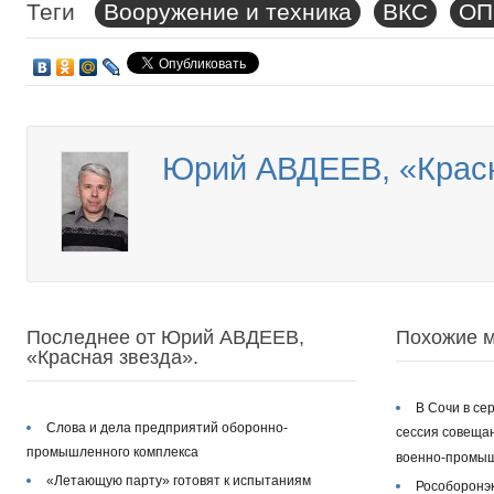
Теги
Вооружение и техника
ВКС
ОП
Юрий АВДЕЕВ, «Красн
Последнее от Юрий АВДЕЕВ,
Похожие м
«Красная звезда».
В Сочи в се
Слова и дела предприятий оборонно-
сессия совеща
промышленного комплекса
военно-промыш
«Летающую парту» готовят к испытаниям
Рособоронэ