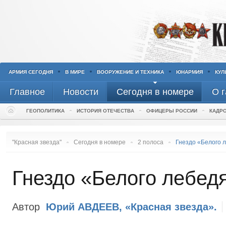
АРМИЯ СЕГОДНЯ
В МИРЕ
ВООРУЖЕНИЕ И ТЕХНИКА
ЮНАРМИЯ
КУЛ
Главное
Новости
Сегодня в номере
О г
ГЕОПОЛИТИКА
ИСТОРИЯ ОТЕЧЕСТВА
ОФИЦЕРЫ РОССИИ
КАДР
И
Вести «Красная
В армиях СН
звезда»
Р
АРМЕНИЯ
"Красная звезда"
Сегодня в номере
2 полоса
Гнездо «Белого 
П
В ВОЕННЫХ ОКРУГАХ
БЕЛОРУССИЯ
К
ИЗ ЗВО
ИЗ ВМФ
КАЗАХСТАН
Гнездо «Белого лебед
ИЗ ЦВО
СЕВЕРНЫЙ ФЛОТ
ИЗ ВВС
КИРГИЗИЯ
ИЗ ЮВО
БАЛТИЙСКИЙ ФЛОТ
ИЗ СУХОПУТНЫХ ВОЙСК
УКРАИНА
ИЗ ВВО
ЧЕРНОМОРСКИЙ ФЛОТ
ИЗ МОСКВЫ
ТАДЖИКИСТАН
Автор
Юрий АВДЕЕВ, «Красная звезда».
ТИХООКЕАНСКИЙ ФЛОТ
ИЗ ДОСААФ
АЗЕРБАЙДЖАН
КАСПИЙСКАЯ ФЛОТИЛИЯ
КОММЕНТАРИИ