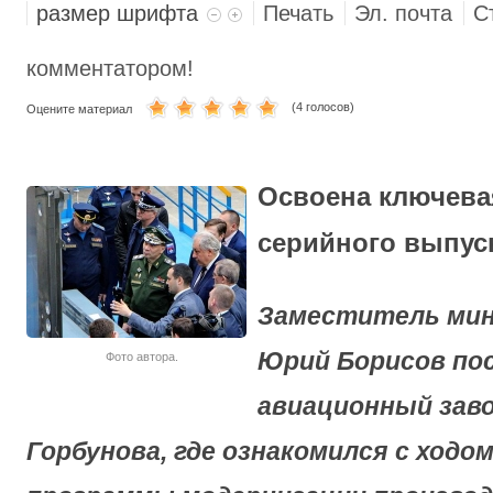
размер шрифта
Печать
Эл. почта
С
МОРСКАЯ ПЕХОТА
комментатором!
(4 голосов)
Оцените материал
Освоена ключева
серийного выпуск
Заместитель ми
Юрий Борисов по
Фото автора.
авиационный заво
Горбунова, где ознакомился с ходо