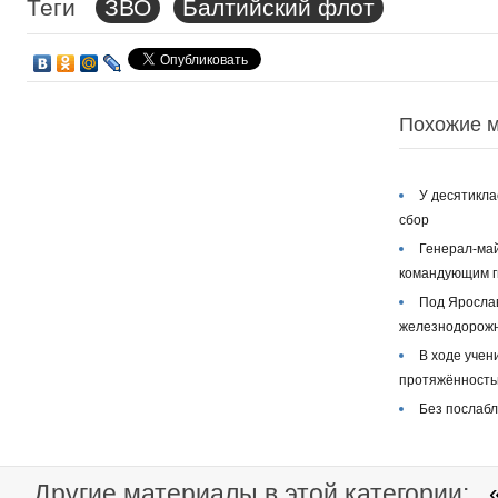
Теги
ЗВО
Балтийский флот
Похожие м
У десятикла
сбор
Генерал-ма
командующим г
Под Яросла
железнодорожн
В ходе учен
протяжённость
Без послаб
Другие материалы в этой категории: