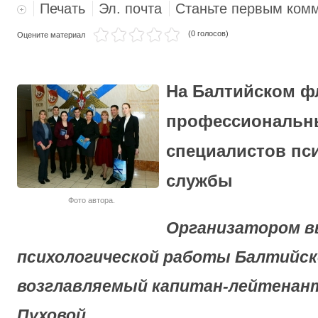
Печать
Эл. почта
Станьте первым ком
МОРСКАЯ ПЕХОТА
(0 голосов)
Оцените материал
На Балтийском ф
профессиональн
специалистов пс
службы
Фото автора.
Организатором в
психологической работы Балтийск
возглавляемый капитан-лейтенан
Пуховой.