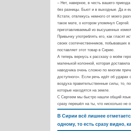
– Нет, наверное, в честь вашего приезда
без разницы. Бьют и в выходные. Да и е
Кстати, отвлекусь немного от моего раз
такое мате, о котором упомянул Сергей
приготавливаемый из высушенных измель
Привычку употреблять его, как гласят и
своих соотечественников, побывавших в 
поставляет этот товар в Сирию.
А теперь вернусь к рассказу о моём геро
маленькой колонной, которая доставила 
наводчика очень сложно по многим причи
доступного». Если речь идёт об ударах
воздуха правительственные силы, то, п
которые находятся на земле.
С Сергеем мы быстро нашли общий язык.
сразу перешёл на ты, что нисколько не 
В Сирии всё лишнее отметается
одному, то есть сразу видно, к