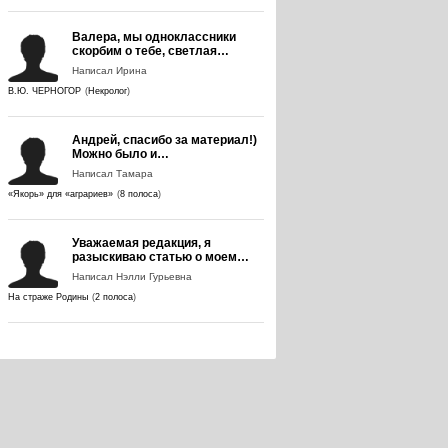
Валера, мы одноклассники
скорбим о тебе, светлая…
Написал Ирина
В.Ю. ЧЕРНОГОР
(
Некролог
)
Андрей, спасибо за материал!)
Можно было и…
Написал Тамара
«Якорь» для «аграриев»
(
8 полоса
)
Уважаемая редакция, я
разыскиваю статью о моем…
Написал Нэлли Гурьевна
На страже Родины
(
2 полоса
)