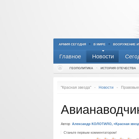
АРМИЯ СЕГОДНЯ
В МИРЕ
ВООРУЖЕНИЕ И
Главное
Новости
Сего
ГЕОПОЛИТИКА
ИСТОРИЯ ОТЕЧЕСТВА
Вести «Красная
звезда»
"Красная звезда"
Новости
Правовые
В ВОЕННЫХ ОКРУГАХ
ИЗ ЗВО
ИЗ ВМФ
Авианаводчик
ИЗ ЦВО
СЕВЕРНЫЙ ФЛОТ
ИЗ ВВС
ИЗ ЮВО
БАЛТИЙСКИЙ ФЛОТ
ИЗ СУХОПУТНЫХ ВОЙСК
ИЗ ВВО
ЧЕРНОМОРСКИЙ ФЛ
ИЗ МОСКВЫ
Автор
Александр КОЛОТИЛО, «Красная звезд
ТИХООКЕАНСКИЙ Ф
ИЗ ДОСААФ
Станьте первым комментатором!
КАСПИЙСКАЯ ФЛОТ
КОММЕНТАРИИ