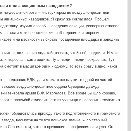
сё-таки стал авиационным наводчиком?
тно-десантной роты – инструктором по воздушно-десантной
сы авиационных наводчиков. Я сразу же согласился. Прошёл
одготовку, изучил способы наведения авиации, усовершенствовал
чился вести метеорологические наблюдения и измерения в
й карте и на местности выбирать посадочные площадки и заводить
кончится, но я решил ходатайствовать, чтобы её продлили. И мою
ь интересная, сами видите. Ну а люди – люди прекрасные. Тут
ка смотрят в масштабе один к одному, то есть сразу видно, каков
ц – полковник ВДВ, да и мама тоже служит в одной из частей
ое высшее воздушно-десантное ордена Суворова дважды
ени генерала армии В.Ф. Маргелова. Всё вроде бы шло хорошо,
рапорт с просьбой отчислить его из училища и направить служить в
ергей, обрадовались приходу такого подготовленного и грамотного
 взвода, несмотря на то что воинское звание было старший
ила Сергея в том, что его призвание – профессия офицера. Он