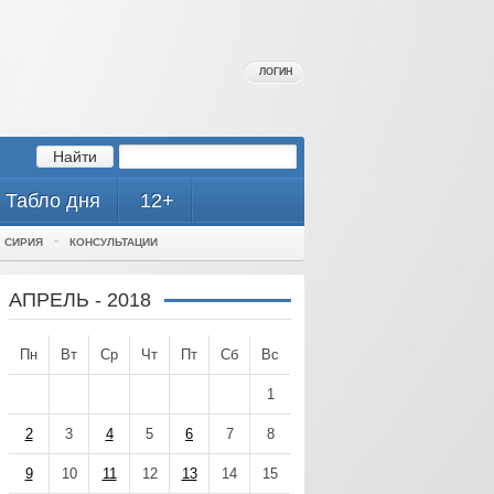
ЛОГИН
Табло дня
12+
СИРИЯ
КОНСУЛЬТАЦИИ
АПРЕЛЬ - 2018
Пн
Вт
Ср
Чт
Пт
Сб
Вс
1
2
3
4
5
6
7
8
9
10
11
12
13
14
15