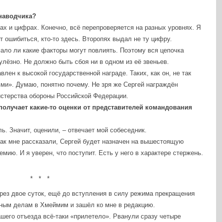
 наводчика?
ах и цифрах. Конечно, всё перепроверяется на разных уровнях. Я
т ошибиться, кто-то здесь. Второпях выдал не ту цифру.
ало ли какие факторы могут повлиять. Поэтому вся цепочка
улёзно. Не должно быть сбоя ни в одном из её звеньев.
влен к высокой государственной награде. Таких, как он, не так
и». Думаю, понятно почему. Не зря же Сергей награждён
терства обороны Российской Федерации.
получает какие-то оценки от представителей командования
. Значит, оценили, – отвечает мой собеседник.
ак мне рассказали, Сергей будет назначен на вышестоящую
мию. И я уверен, что поступит. Есть у него в характере стержень.
* * *
рез двое суток, ещё до вступления в силу режима прекращения
ным делам в Хмеймим и зашёл ко мне в редакцию.
ашего отъезда всё-таки «прилетело». Рванули сразу четыре