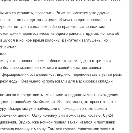
бы что-то уточнить, проверить. Этим занимаются уже другие
еряется, не находятся ли цели вблизи городов и населённых
ирение, нет ли в заданном районе правительственных сил.
ской армии переместилось из одного района в другой, но пока об
ившуюся в ночное время колонну. Двигатели заглушены, но
ой сигнал.
чае.
м пункте в ночное время с беспилотником. Где-то в три ночи
о большое скопление техники и живой силы противника.
формирований остановились, видимо, переночевать в устье реки,
урезу воды. Они умело использовали для маскировки складки
, не могли и представить. Мы сняли координаты мест нахождения
едали на авиабазу Хмеймим, чтобы штурманы, которые готовят к
атуру. Вскоре мы уже наблюдали с помощью того же самого
поражения целей. Одну колонну уничтожили полностью. Су-24
движения. Видно, уже ночной привал заканчивался и противник
готовив колонну к маршу. Там всё горело. Уничтожили также и