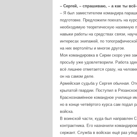
– Сергей, – спрашиваю, – а как ты в
– Я был заместителем командира парашю
подготовке. Предложили поехать на кур
необходимую теоретическую наземную п
навыки работы на средствах связи, нау
интересах экипажей, по топографическо
на них вертолёты и многое другое.
Моя командировка в Сирии скоро уже за
просьбу уже удовлетворили. Работа здес
всё лишнее отметается сразу, на челове
он на самом деле.
Армейская судьба у Сергея обычная. Оте
крылатой гвардии. Поступил в Рязанск
Краснознамённое командное училище им
но в конце четвёртого курса сам подал 
войска.
В воинской части, куда был направлен С
контрактника. Его назначили командиром
сержант. Служба в войсках ещё раз убед