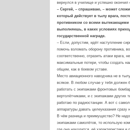
вернулся в училище и успешно окончил 
– Сергей, – спрашиваю, – может слож
Лог
который действует в тылу врага, по
противником со всеми вытекающими о
выполняешь, в каких условиях приход
Автор
государственной награде.
Логин
– Если, допустим, идёт наступление сир
помочь взломать оборону противника, во
соответственно, отразить атаки врага, н
Пароль
максимальные потери, чтобы создать на
общем, как в боевом уставе.
Место авиационного наводчика не в тылу
Запо
всякое. В любом случае у тебя должен 
работать с экипажами фронтовых бомбар
вертолётчиками, и с экипажами других 
работаю по радиостанции. А вот с самол
Забыли п
аппаратуры давать целеуказания сразу н
В чём разница и преимущество? Не надо 
экипажами самолётов, то использую ком
где она находится, её характеристики и