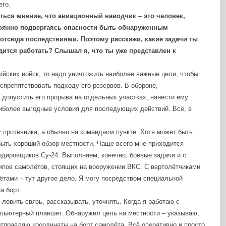
его.
иться мнение, что авиационный наводчик – это человек,
ин
или
Регистрация
стоянно подвергаясь опасности быть обнаруженным
тсюда последствиями. Поэтому расскажи, какие задачи ты
ится работать? Слышал я, что ты уже представлен к
изация
ийских войск, то надо уничтожить наиболее важные цели, чтобы
спрепятствовать подходу его резервов. В обороне,
е допустить его прорыва на отдельных участках, нанести ему
иболее выгодные условия для последующих действий. Всё, в
 противника, а обычно на командном пункте. Хотя может быть
мнить меня
быть хороший обзор местности. Чаще всего мне приходится
дировщиков Су-24. Выполняем, конечно, боевые задачи и с
типов самолётов, стоящих на вооружении ВКС. С вертолётчиками
ётами – тут другое дело. Я могу посредством специальной
ароль?
Забыли логин?
а борт.
ловить связь, рассказывать, уточнять. Когда я работаю с
пьютерный планшет. Обнаружил цель на местности – указываю,
 отправляю координаты на борт самолёта. Всё оперативно и просто.