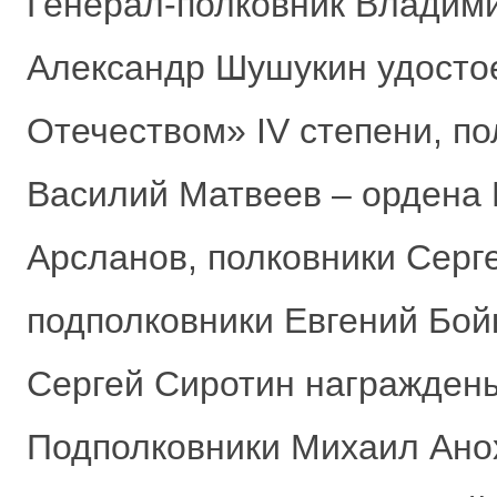
Генерал-полковник Владими
Александр Шушукин удостое
Отечеством» IV степени, п
Василий Матвеев – ордена
Арсланов, полковники Серг
подполковники Евгений Бой
Сергей Сиротин награждены
Подполковники Михаил Ано