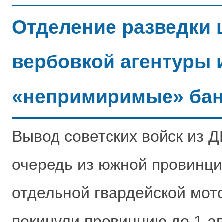
Отделение разведки 
вербовкой агентуры 
«непримиримые» ба
Вывод советских войск из Д
очередь из южной провинци
отдельной гвардейской мот
покинули провинцию до 1 ав