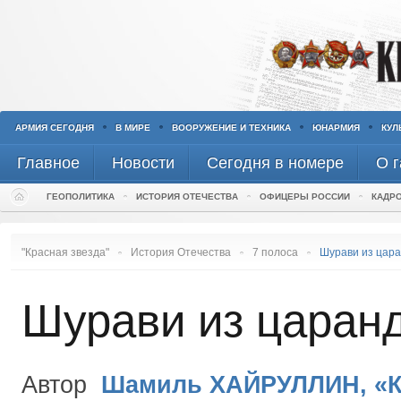
АРМИЯ СЕГОДНЯ
В МИРЕ
ВООРУЖЕНИЕ И ТЕХНИКА
ЮНАРМИЯ
КУЛ
Главное
Новости
Сегодня в номере
О г
ГЕОПОЛИТИКА
ИСТОРИЯ ОТЕЧЕСТВА
ОФИЦЕРЫ РОССИИ
КАДР
И
Вести «Красная
В армиях СН
звезда»
Р
АРМЕНИЯ
"Красная звезда"
История Отечества
7 полоса
Шурави из цар
П
В ВОЕННЫХ ОКРУГАХ
БЕЛОРУССИЯ
К
ИЗ ЗВО
ИЗ ВМФ
КАЗАХСТАН
Шурави из царан
ИЗ ЦВО
СЕВЕРНЫЙ ФЛОТ
ИЗ ВВС
КИРГИЗИЯ
ИЗ ЮВО
БАЛТИЙСКИЙ ФЛОТ
ИЗ СУХОПУТНЫХ ВОЙСК
УКРАИНА
ИЗ ВВО
ЧЕРНОМОРСКИЙ ФЛОТ
ИЗ МОСКВЫ
ТАДЖИКИСТАН
ТИХООКЕАНСКИЙ ФЛОТ
ИЗ ДОСААФ
Автор
Шамиль ХАЙРУЛЛИН, «Кр
АЗЕРБАЙДЖАН
КАСПИЙСКАЯ ФЛОТИЛИЯ
КОММЕНТАРИИ